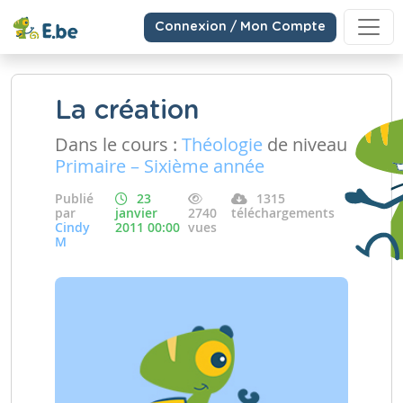
Connexion / Mon Compte
La création
Dans le cours :
Théologie
de niveau
Primaire – Sixième année
Publié
23
1315
par
janvier
2740
téléchargements
Cindy
2011 00:00
vues
M