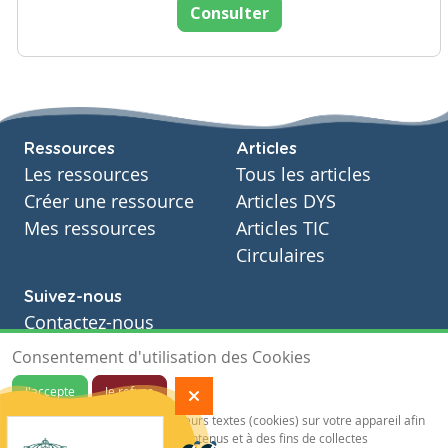
Consulter
Ressources
Articles
Les ressources
Tous les articles
Créer une ressource
Articles DYS
Mes ressources
Articles TIC
Circulaires
Suivez-nous
Contactez-nous
Soutien scolaire
Consentement d'utilisation des Cookies
Notre page Facebook
J'accepte
Je refuse
S'inscrire à notre newsletter
Notre site sauvegarde des traceurs textes (cookies) sur votre appareil afin
de vous garantir de meilleurs contenus et à des fins de collectes