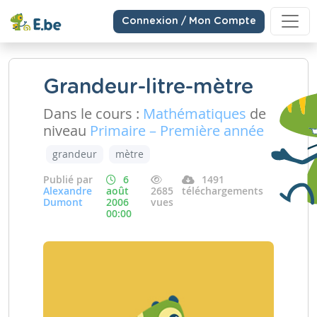
Connexion / Mon Compte
Grandeur-litre-mètre
Dans le cours :
Mathématiques
de
niveau
Primaire – Première année
grandeur
mètre
Publié par
6
1491
Alexandre
août
2685
téléchargements
Dumont
2006
vues
00:00