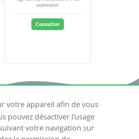
exploitation
Consulter
ur votre appareil afin de vous
uivez-nous
ous pouvez désactiver l'usage
ntactez-nous
Soutien scolaire
uivant votre navigation sur
Notre page Facebook