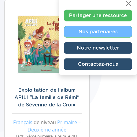
Partager une ressource
Nos partenaires
Notre newsletter
Contactez-nous
Exploitation de l'album
APILI "La famille de Rémi"
de Séverine de la Croix
Français
de niveau
Primaire –
Deuxième année
Tags : 2ème primaire, album, APILI,