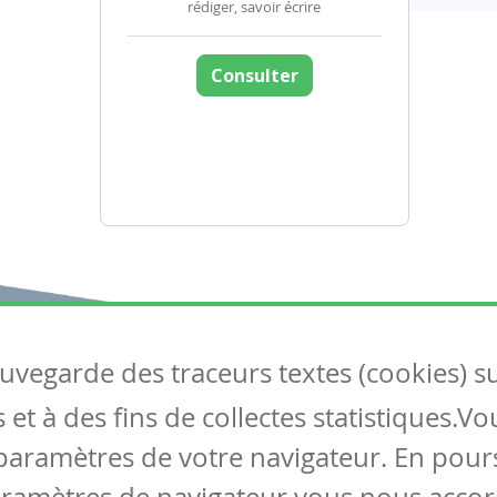
rédiger, savoir écrire
Consulter
auvegarde des traceurs textes (cookies) s
Articles
S
et à des fins de collectes statistiques.V
Tous les articles
Co
Articles DYS
paramètres de votre navigateur. En pours
Articles TIC