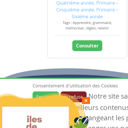
Quatrième année, Primaire –
Cinquième année, Primaire –
Sixième année
Tags : Apprendre, grammaire,
mémoriser, règles, retenir
Consulter
Consentement d'utilisation des Cookies
Notre site s
J'accepte
Je refuse
Ressources
garantir de meilleurs contenus 
Les ressources
Créer une ressource
des cookies en changeant les 
Mes ressources