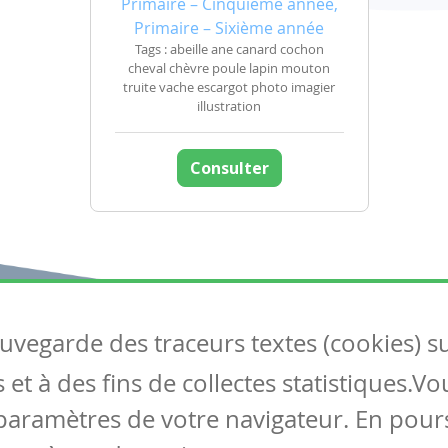
Primaire – Cinquième année,
Primaire – Sixième année
Tags : abeille ane canard cochon
cheval chèvre poule lapin mouton
truite vache escargot photo imagier
illustration
Consulter
auvegarde des traceurs textes (cookies) s
Articles
S
et à des fins de collectes statistiques.V
Tous les articles
Co
Articles DYS
paramètres de votre navigateur. En pours
Articles TIC