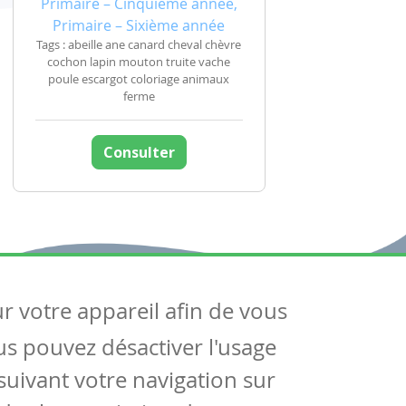
Primaire – Cinquième année,
Primaire – Sixième année
Tags : abeille ane canard cheval chèvre
cochon lapin mouton truite vache
poule escargot coloriage animaux
ferme
Consulter
ur votre appareil afin de vous
uivez-nous
ous pouvez désactiver l'usage
ntactez-nous
Soutien scolaire
uivant votre navigation sur
Notre page Facebook