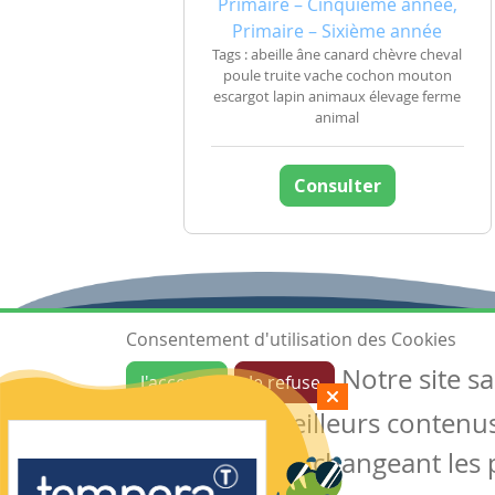
Primaire – Cinquième année,
Primaire – Sixième année
Tags : abeille âne canard chèvre cheval
poule truite vache cochon mouton
escargot lapin animaux élevage ferme
animal
Consulter
Consentement d'utilisation des Cookies
Notre site s
J'accepte
Je refuse
Ressources
garantir de meilleurs contenus 
Les ressources
Créer une ressource
des cookies en changeant les 
Mes ressources