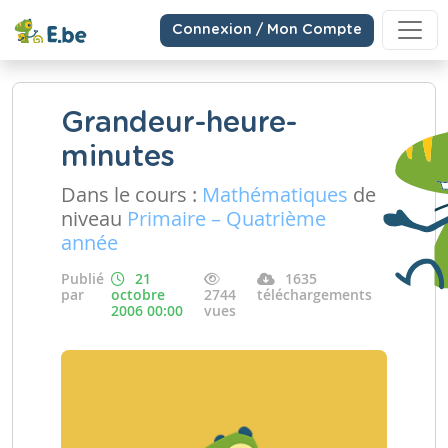
Connexion / Mon Compte
Grandeur-heure-
minutes
Dans le cours :
Mathématiques
de
niveau
Primaire – Quatrième
année
Publié
21
1635
par
octobre
2744
téléchargements
2006 00:00
vues