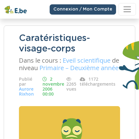
Connexion / Mon Compte
Caratéristiques-
visage-corps
Dans le cours :
Eveil scientifique
de
niveau
Primaire – Deuxième année
Publié
2
1172
par
novembre
2265
téléchargements
Aurore
2006
vues
Rixhon
00:00