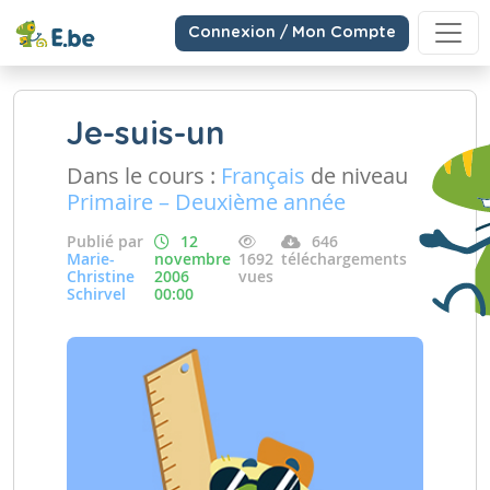
Connexion / Mon Compte
Je-suis-un
Dans le cours :
Français
de niveau
Primaire – Deuxième année
Publié par
12
646
Marie-
novembre
1692
téléchargements
Christine
2006
vues
Schirvel
00:00