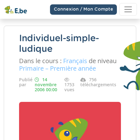
Connexion / Mon Compte
Individuel-simple-
ludique
Dans le cours :
Français
de niveau
Primaire – Première année
Publié
14
756
par
novembre
1753
téléchargements
2006 00:00
vues