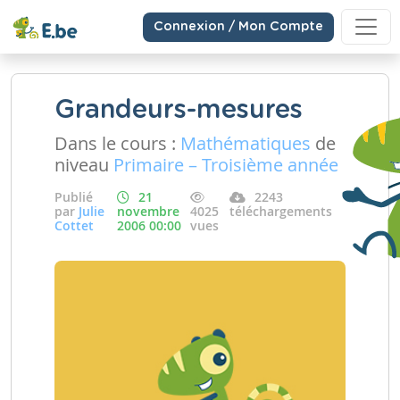
Connexion / Mon Compte
Grandeurs-mesures
Dans le cours :
Mathématiques
de
niveau
Primaire – Troisième année
Publié
21
2243
par
Julie
novembre
4025
téléchargements
Cottet
2006 00:00
vues