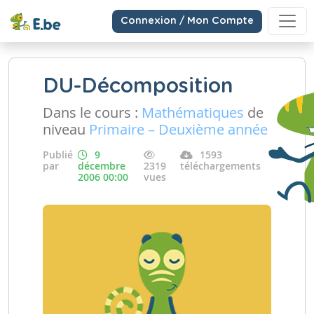
Connexion / Mon Compte
DU-Décomposition
Dans le cours :
Mathématiques
de
niveau
Primaire – Deuxième année
Publié
9
1593
par
décembre
2319
téléchargements
2006 00:00
vues