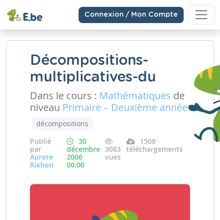
Connexion / Mon Compte
Décompositions-
multiplicatives-du
Dans le cours :
Mathématiques
de
niveau
Primaire – Deuxième année
décompositions
Publié
30
1508
par
décembre
3083
téléchargements
Aurore
2006
vues
Rixhon
00:00