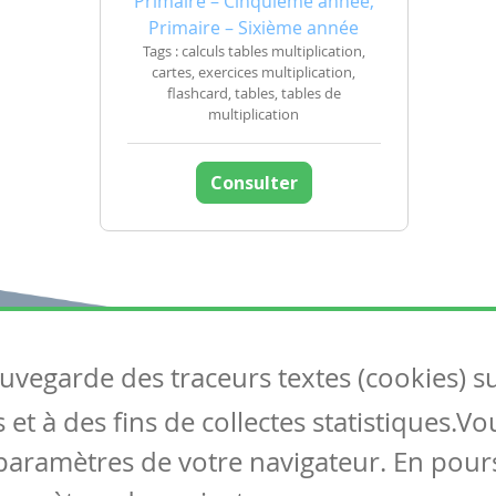
Primaire – Cinquième année,
Primaire – Sixième année
Tags : calculs tables multiplication,
cartes, exercices multiplication,
flashcard, tables, tables de
multiplication
Consulter
auvegarde des traceurs textes (cookies) s
Articles
S
et à des fins de collectes statistiques.V
Tous les articles
Co
Articles DYS
paramètres de votre navigateur. En pours
Articles TIC