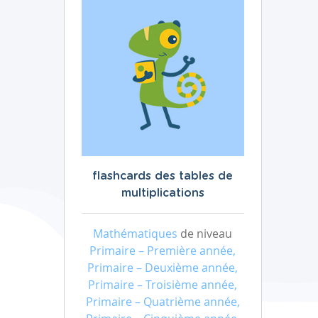
flashcards des tables de
multiplications
Mathématiques
de niveau
Primaire – Première année,
Primaire – Deuxième année,
Primaire – Troisième année,
Primaire – Quatrième année,