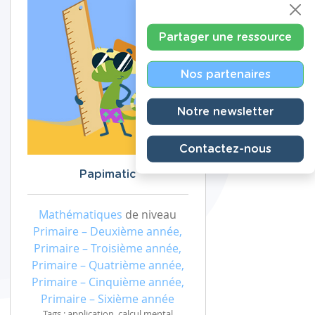
Partager une ressource
Nos partenaires
Notre newsletter
Contactez-nous
Papimatic
Mathématiques
de niveau
Primaire – Deuxième année,
Primaire – Troisième année,
Primaire – Quatrième année,
Primaire – Cinquième année,
Primaire – Sixième année
Tags : application, calcul mental