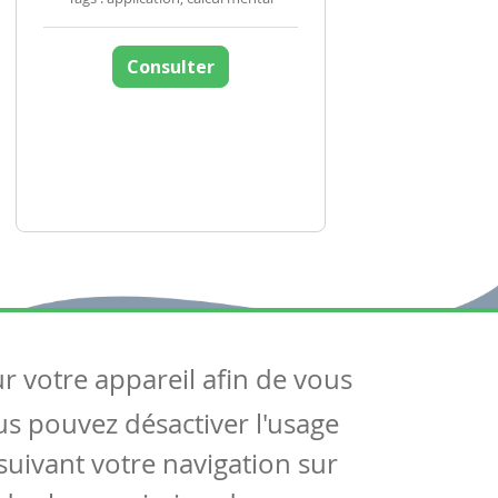
Consulter
ur votre appareil afin de vous
uivez-nous
ous pouvez désactiver l'usage
ntactez-nous
Soutien scolaire
uivant votre navigation sur
Notre page Facebook