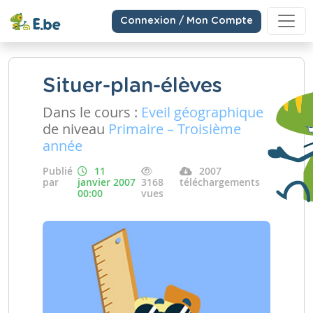
Connexion / Mon Compte
Situer-plan-élèves
Dans le cours :
Eveil géographique
de niveau
Primaire – Troisième
année
Publié
11
2007
par
janvier 2007
3168
téléchargements
00:00
vues