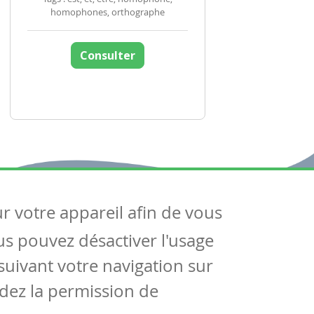
homophones, orthographe
Consulter
ur votre appareil afin de vous
uivez-nous
ous pouvez désactiver l'usage
ntactez-nous
Soutien scolaire
uivant votre navigation sur
Notre page Facebook
dez la permission de
S'inscrire à notre newsletter