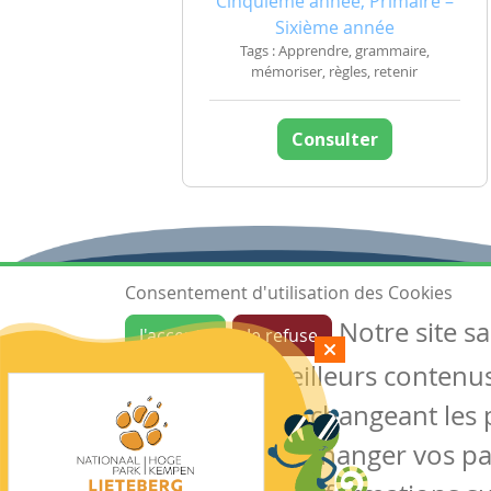
Cinquième année, Primaire –
Sixième année
Tags : Apprendre, grammaire,
mémoriser, règles, retenir
Consulter
Consentement d'utilisation des Cookies
Notre site s
J'accepte
Je refuse
Ressources
garantir de meilleurs contenus 
Les ressources
Créer une ressource
des cookies en changeant les 
Mes ressources
notre site sans changer vos p