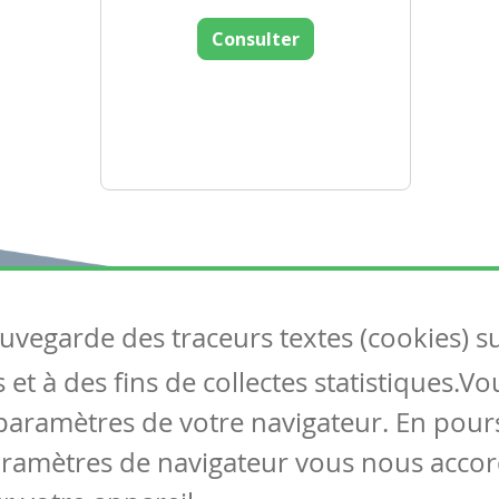
Consulter
auvegarde des traceurs textes (cookies) s
Articles
S
et à des fins de collectes statistiques.V
Tous les articles
Co
Articles DYS
paramètres de votre navigateur. En pours
Articles TIC
aramètres de navigateur vous nous accor
Circulaires