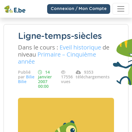
Connexion / Mon Compte
Ligne-temps-siècles
Dans le cours :
Eveil historique
de
niveau
Primaire – Cinquième
année
Publié
14
9353
par
Bilie
janvier
17556
téléchargements
Bilie
2007
vues
00:00