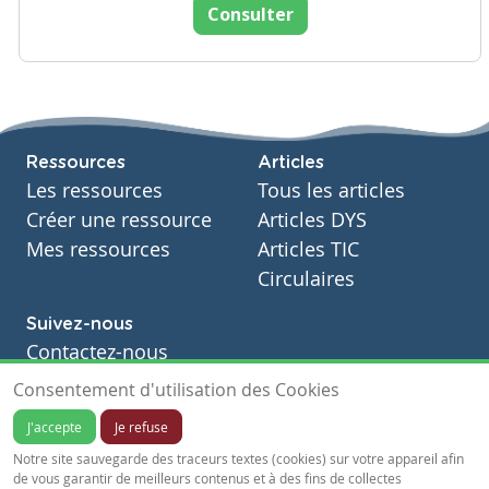
Consulter
Ressources
Articles
Les ressources
Tous les articles
Créer une ressource
Articles DYS
Mes ressources
Articles TIC
Circulaires
Suivez-nous
Contactez-nous
Soutien scolaire
Consentement d'utilisation des Cookies
Notre page Facebook
J'accepte
Je refuse
S'inscrire à notre newsletter
Notre site sauvegarde des traceurs textes (cookies) sur votre appareil afin
de vous garantir de meilleurs contenus et à des fins de collectes