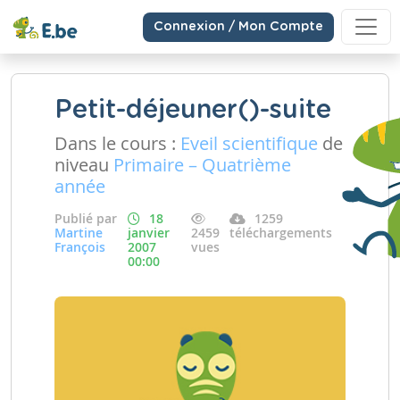
Connexion / Mon Compte
Petit-déjeuner()-suite
Dans le cours :
Eveil scientifique
de
niveau
Primaire – Quatrième
année
Publié par
18
1259
Martine
janvier
2459
téléchargements
François
2007
vues
00:00