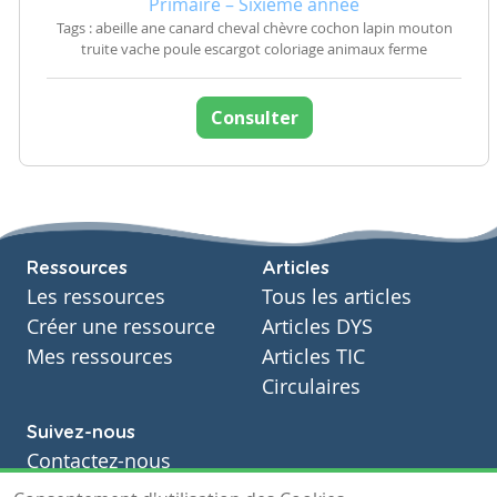
Primaire – Sixième année
Tags : abeille ane canard cheval chèvre cochon lapin mouton
truite vache poule escargot coloriage animaux ferme
Consulter
Ressources
Articles
Les ressources
Tous les articles
Créer une ressource
Articles DYS
Mes ressources
Articles TIC
Circulaires
Suivez-nous
Contactez-nous
Soutien scolaire