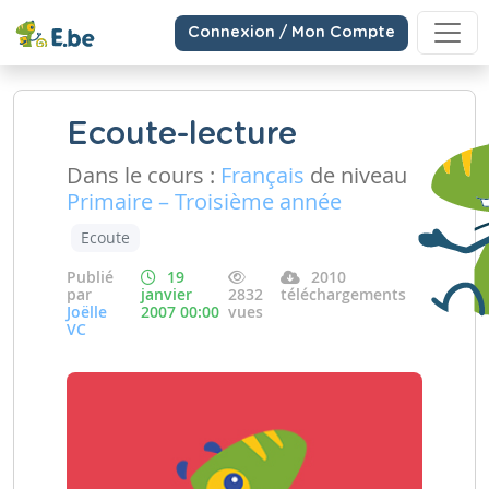
Connexion / Mon Compte
Ecoute-lecture
Dans le cours :
Français
de niveau
Primaire – Troisième année
Ecoute
Publié
19
2010
par
janvier
2832
téléchargements
Joëlle
2007 00:00
vues
VC