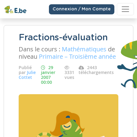
Connexion / Mon Compte
Fractions-évaluation
Dans le cours :
Mathématiques
de
niveau
Primaire – Troisième année
Publié
29
2443
par
Julie
janvier
3331
téléchargements
Cottet
2007
vues
00:00