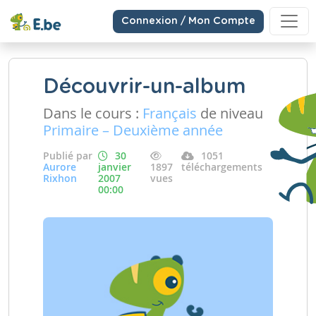
Connexion / Mon Compte
Découvrir-un-album
Dans le cours :
Français
de niveau
Primaire – Deuxième année
Publié par
30
1051
Aurore
janvier
1897
téléchargements
Rixhon
2007
vues
00:00