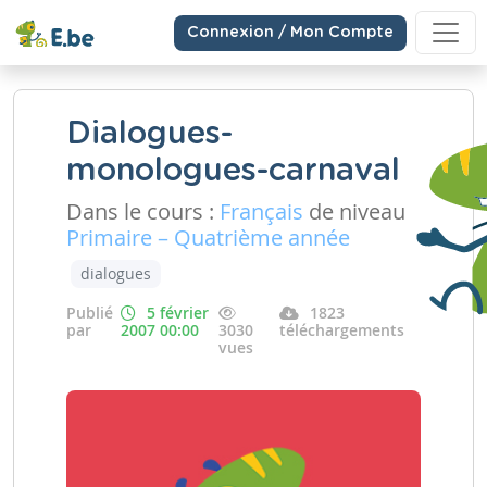
Connexion / Mon Compte
Dialogues-
monologues-carnaval
Dans le cours :
Français
de niveau
Primaire – Quatrième année
dialogues
Publié
5 février
1823
par
2007 00:00
3030
téléchargements
vues