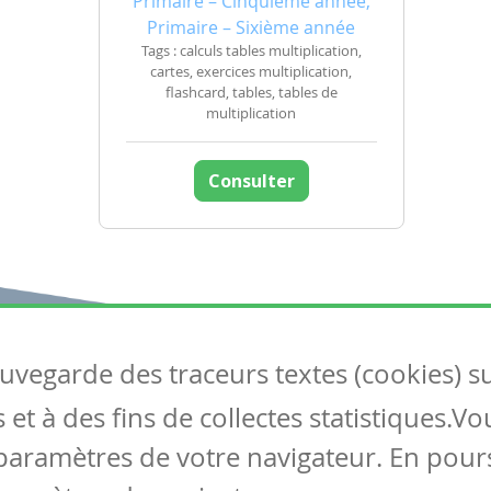
Primaire – Cinquième année,
Primaire – Sixième année
Tags : calculs tables multiplication,
cartes, exercices multiplication,
flashcard, tables, tables de
multiplication
Consulter
auvegarde des traceurs textes (cookies) s
Articles
S
et à des fins de collectes statistiques.V
Tous les articles
Co
Articles DYS
paramètres de votre navigateur. En pours
Articles TIC