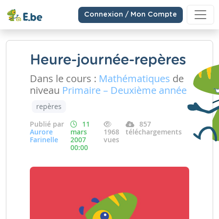
Connexion / Mon Compte
Heure-journée-repères
Dans le cours :
Mathématiques
de
niveau
Primaire – Deuxième année
repères
Publié par
11
857
Aurore
mars
1968
téléchargements
Farinelle
2007
vues
00:00