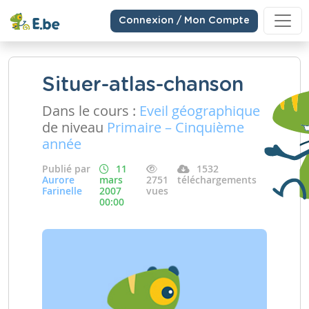
Connexion / Mon Compte
Situer-atlas-chanson
Dans le cours :
Eveil géographique
de niveau
Primaire – Cinquième
année
Publié par
11
1532
Aurore
mars
2751
téléchargements
Farinelle
2007
vues
00:00