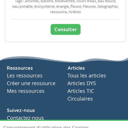
Tags : activités, bassins, biodiversité, cours d'eau, eau douce,
eau potable, écosystème, énergie, fleuve, Fleuves, Géographie:,
ressource, rivières
Consulter
Ressources
Articles
Les ressources
Tous les articles
Créer une ressource
Articles DYS
Mes ressources
Articles TIC
Circulaires
Suivez-nous
Contactez-nous
Soutien scolaire
Consentement d'utilisation des Cookies