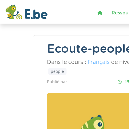
Ressou
Ecoute-peopl
Dans le cours :
Français
de niv
people
Publié par
15