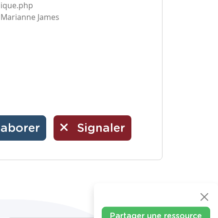
sique.php
e Marianne James
laborer
Signaler
Partager une ressource