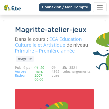
Connexion / Mon Compte
Magritte-atelier-jeux
Dans le cours :
ECA Education
Culturelle et Artistique
de niveau
Primaire – Première année
magritte
Publié par
20
3521
Aurore
mars
4365
téléchargements
Rixhon
2007
vues
00:00