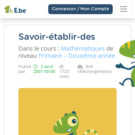
Connexion / Mon Compte
Savoir-établir-des
Dans le cours :
Mathématiques
de
niveau
Primaire – Deuxième année
Publié
2 avril
845
par
2007 00:00
1723
téléchargements
vues