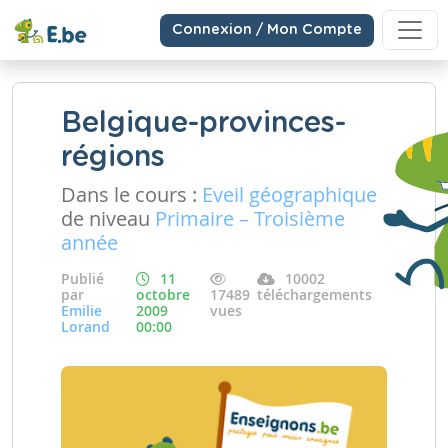
Connexion / Mon Compte
Belgique-provinces-
régions
Dans le cours :
Eveil géographique
de niveau
Primaire – Troisième
année
Publié
11
10002
par
octobre
17489
téléchargements
Emilie
2009
vues
Lorand
00:00