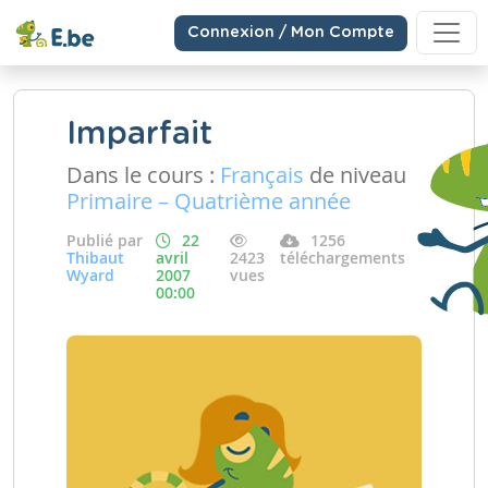
Connexion / Mon Compte
Imparfait
Dans le cours :
Français
de niveau
Primaire – Quatrième année
Publié par
22
1256
Thibaut
avril
2423
téléchargements
Wyard
2007
vues
00:00