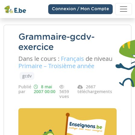
Connexion / Mon Compte
Grammaire-gcdv-
exercice
Dans le cours :
Français
de niveau
Primaire – Troisième année
gcdv
Publié
8 mai
2667
par
2007 00:00
5659
téléchargements
vues