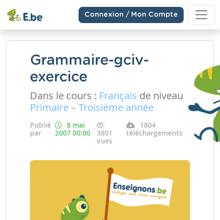
Connexion / Mon Compte
Grammaire-gciv-
exercice
Dans le cours :
Français
de niveau
Primaire – Troisième année
Publié
8 mai
1804
par
2007 00:00
3801
téléchargements
vues