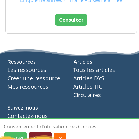
Cinquième année, Primaire – Sixième année
Consulter
Ressources
Articles
Les ressources
Tous les articles
Créer une ressource
Articles DYS
Mes ressources
Articles TIC
Circulaires
Suivez-nous
Contactez-nous
Soutien scolaire
Consentement d'utilisation des Cookies
Notre page Facebook
J'accepte
Je refuse