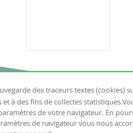
auvegarde des traceurs textes (cookies) s
Articles
S
et à des fins de collectes statistiques.V
Tous les articles
Co
Articles DYS
paramètres de votre navigateur. En pours
Articles TIC
aramètres de navigateur vous nous accor
Circulaires