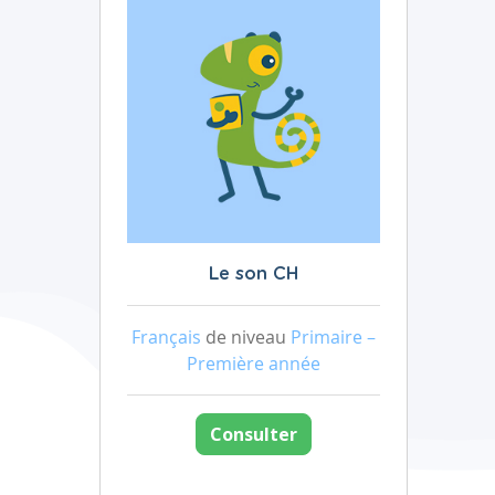
Le son CH
Français
de niveau
Primaire –
Première année
Consulter