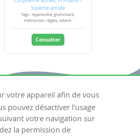
Cinquième année, Primaire –
Sixième année
Tags : Apprendre, grammaire,
mémoriser, règles, retenir
Consulter
ur votre appareil afin de vous
uivez-nous
ous pouvez désactiver l'usage
ntactez-nous
Soutien scolaire
uivant votre navigation sur
Notre page Facebook
dez la permission de
S'inscrire à notre newsletter