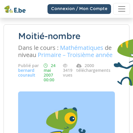
Connexion / Mon Compte
Moitié-nombre
Dans le cours :
Mathématiques
de
niveau
Primaire – Troisième année
Publié par
24
2000
bernard
mai
3419
téléchargements
courault
2007
vues
00:00