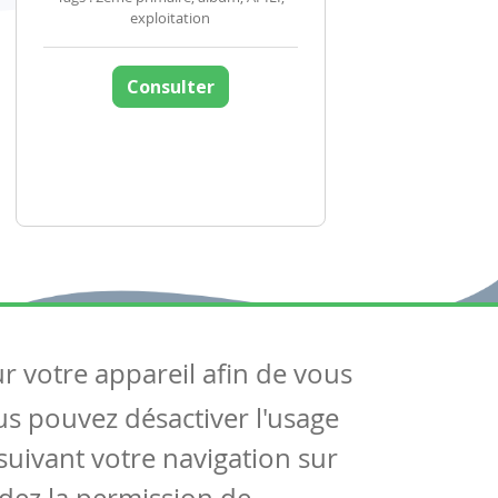
exploitation
Consulter
ur votre appareil afin de vous
uivez-nous
ous pouvez désactiver l'usage
ntactez-nous
Soutien scolaire
uivant votre navigation sur
Notre page Facebook