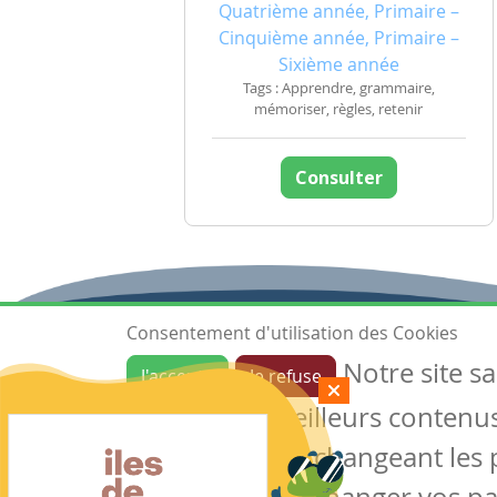
Quatrième année, Primaire –
Cinquième année, Primaire –
Sixième année
Tags : Apprendre, grammaire,
mémoriser, règles, retenir
Consulter
Consentement d'utilisation des Cookies
Notre site s
J'accepte
Je refuse
Ressources
garantir de meilleurs contenus 
Les ressources
Créer une ressource
des cookies en changeant les 
Mes ressources