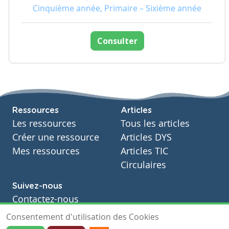
Cinquième année, Primaire – Sixième année
Consulter
Ressources
Articles
Les ressources
Tous les articles
Créer une ressource
Articles DYS
Mes ressources
Articles TIC
Circulaires
Suivez-nous
Contactez-nous
Soutien scolaire
Consentement d'utilisation des Cookies
Notre page Facebook