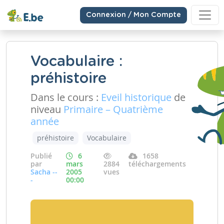
Connexion / Mon Compte
Vocabulaire :
préhistoire
Dans le cours :
Eveil historique
de
niveau
Primaire – Quatrième
année
préhistoire
Vocabulaire
Publié
6
1658
par
mars
2884
téléchargements
Sacha --
2005
vues
-
00:00