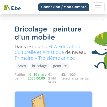
Connexion / Mon Compte
Bricolage : peinture
d'un mobile
Dans le cours :
ECA Education
Culturelle et Artistique
de niveau
Primaire – Troisième année
brico
bricolage
peinture
Publié
16 mars
1025
par
- -
2005 00:00
2144
téléchargements
vues