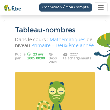
Connexion / Mon Compte
Tableau-nombres
Dans le cours :
Mathématiques
de
niveau
Primaire – Deuxième année
Publié
23 avril
2227
par
2005 00:00
3450
téléchargements
vues