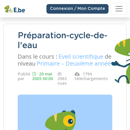
Connexion / Mon Compte
Préparation-cycle-de-
l'eau
Dans le cours :
Eveil scientifique
de
niveau
Primaire – Deuxième année
Publié
20 mai
1794
par
2005 00:00
2963
téléchargements
vues