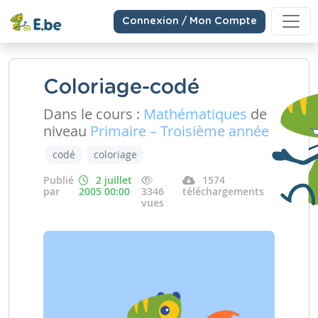
Connexion / Mon Compte
Coloriage-codé
Dans le cours :
Mathématiques
de
niveau
Primaire – Troisième année
codé
coloriage
Publié
2 juillet
1574
par
2005 00:00
3346
téléchargements
vues