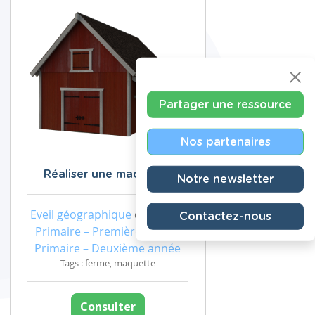
Partager une ressource
Nos partenaires
Réaliser une maquette
Notre newsletter
Eveil géographique
de niveau
Contactez-nous
Primaire – Première année,
Primaire – Deuxième année
Tags : ferme, maquette
Consulter