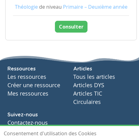
Théologie
de niveau
Primaire – Deuxième année
Consulter
Ressources
Articles
Les ressources
Tous les articles
Créer une ressource
Articles DYS
Mes ressources
Articles TIC
Circulaires
Suivez-nous
Contactez-nous
Soutien scolaire
Consentement d'utilisation des Cookies