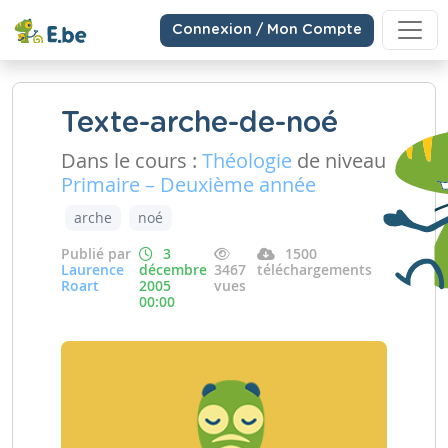
Connexion / Mon Compte
Texte-arche-de-noé
Dans le cours :
Théologie
de niveau
Primaire – Deuxième année
arche
noé
Publié par
3
1500
Laurence
décembre
3467
téléchargements
Roart
2005
vues
00:00