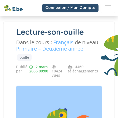
Connexion / Mon Compte
Lecture-son-ouille
Dans le cours :
Français
de niveau
Primaire – Deuxième année
ouille
Publié
2 mars
4460
par
2006 00:00
10424
téléchargements
vues