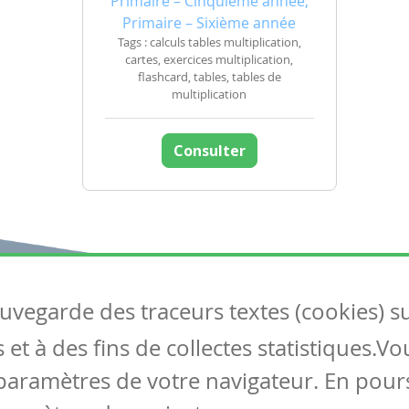
Primaire – Cinquième année,
Primaire – Sixième année
Tags : calculs tables multiplication,
cartes, exercices multiplication,
flashcard, tables, tables de
multiplication
Consulter
auvegarde des traceurs textes (cookies) s
Articles
S
et à des fins de collectes statistiques.V
Tous les articles
Co
Articles DYS
paramètres de votre navigateur. En pours
Articles TIC