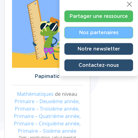
Partager une ressource
Nos partenaires
Notre newsletter
Contactez-nous
Papimatic
Mathématiques
de niveau
Primaire – Deuxième année,
Primaire – Troisième année,
Primaire – Quatrième année,
Primaire – Cinquième année,
Primaire – Sixième année
Tags : application, calcul mental