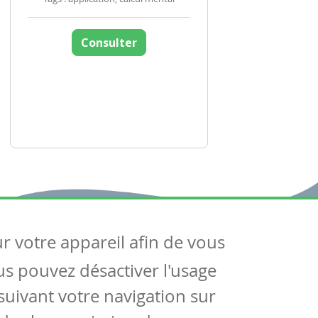
Consulter
ur votre appareil afin de vous
uivez-nous
ous pouvez désactiver l'usage
ntactez-nous
Soutien scolaire
uivant votre navigation sur
Notre page Facebook