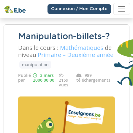
Connexion / Mon Compte
Manipulation-billets-?
Dans le cours :
Mathématiques
de
niveau
Primaire – Deuxième année
manipulation
Publié
3 mars
989
par
2006 00:00
2159
téléchargements
vues