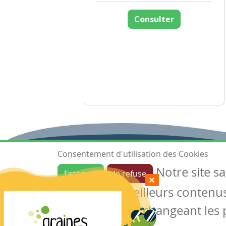
Consulter
Consentement d'utilisation des Cookies
Notre site s
J'accepte
Je refuse
Ressources
garantir de meilleurs contenus 
Les ressources
Créer une ressource
des cookies en changeant les 
Mes ressources