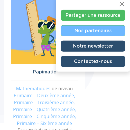
Partager une ressource
Nos partenaires
Notre newsletter
Contactez-nous
Papimatic
Mathématiques
de niveau
Primaire – Deuxième année,
Primaire – Troisième année,
Primaire – Quatrième année,
Primaire – Cinquième année,
Primaire – Sixième année
Tags : application, calcul mental