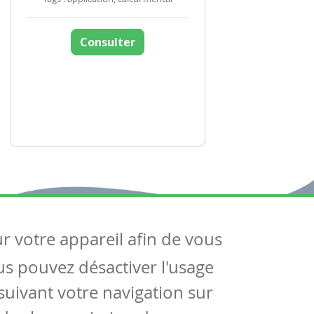
Consulter
ur votre appareil afin de vous
uivez-nous
ous pouvez désactiver l'usage
ntactez-nous
Soutien scolaire
uivant votre navigation sur
Notre page Facebook