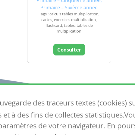
Primaire – Cinquième année,
Primaire – Sixième année
Tags : calculs tables multiplication,
cartes, exercices multiplication,
flashcard, tables, tables de
multiplication
Consulter
auvegarde des traceurs textes (cookies) s
Articles
S
et à des fins de collectes statistiques.V
Tous les articles
Co
Articles DYS
paramètres de votre navigateur. En pours
Articles TIC