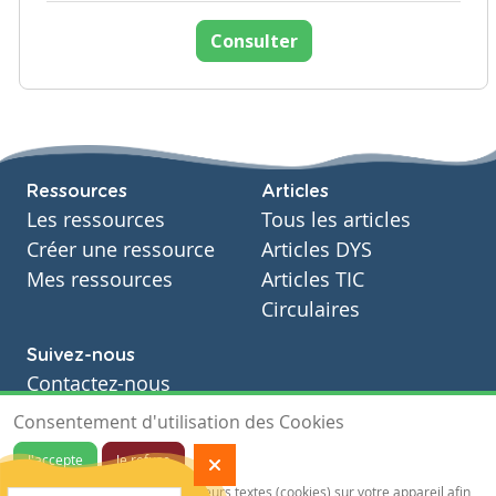
Consulter
Ressources
Articles
Les ressources
Tous les articles
Créer une ressource
Articles DYS
Mes ressources
Articles TIC
Circulaires
Suivez-nous
Contactez-nous
Soutien scolaire
Consentement d'utilisation des Cookies
Notre page Facebook
J'accepte
Je refuse
S'inscrire à notre newsletter
Notre site sauvegarde des traceurs textes (cookies) sur votre appareil afin