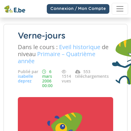
Connexion / Mon Compte
Verne-jours
Dans le cours :
Eveil historique
de
niveau
Primaire – Quatrième
année
Publié par
6
553
isabelle
mars
1514
téléchargements
deprez
2006
vues
00:00