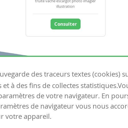
truite vache escargot photo imagier
illustration
Consulter
auvegarde des traceurs textes (cookies) s
Articles
S
et à des fins de collectes statistiques.V
Tous les articles
Co
Articles DYS
paramètres de votre navigateur. En pours
Articles TIC
aramètres de navigateur vous nous accor
Circulaires
r votre appareil.