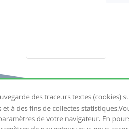
auvegarde des traceurs textes (cookies) s
Articles
S
et à des fins de collectes statistiques.V
Tous les articles
Co
Articles DYS
paramètres de votre navigateur. En pours
Articles TIC