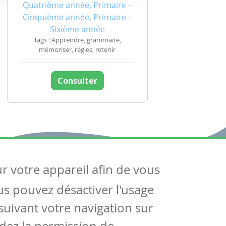
Quatrième année, Primaire –
Cinquième année, Primaire –
Sixième année
Tags : Apprendre, grammaire,
mémoriser, règles, retenir
Consulter
ur votre appareil afin de vous
uivez-nous
ous pouvez désactiver l'usage
ntactez-nous
Soutien scolaire
uivant votre navigation sur
Notre page Facebook