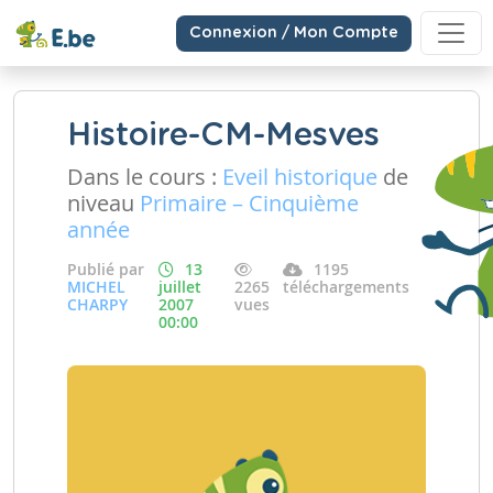
Connexion / Mon Compte
Histoire-CM-Mesves
Dans le cours :
Eveil historique
de
niveau
Primaire – Cinquième
année
Publié par
13
1195
MICHEL
juillet
2265
téléchargements
CHARPY
2007
vues
00:00