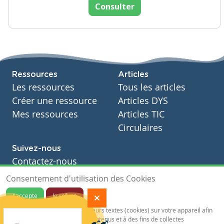
Consulter
Ressources
Articles
Les ressources
Tous les articles
Créer une ressource
Articles DYS
Mes ressources
Articles TIC
Circulaires
Suivez-nous
Contactez-nous
Soutien scolaire
Consentement d'utilisation des Cookies
Notre page Facebook
J'accepte
Je refuse
S'inscrire à notre newsletter
Notre site sauvegarde des traceurs textes (cookies) sur votre appareil afin
de vous garantir de meilleurs contenus et à des fins de collectes