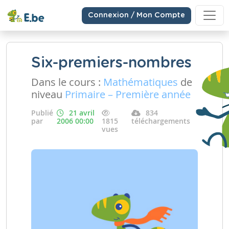
Connexion / Mon Compte
Six-premiers-nombres
Dans le cours :
Mathématiques
de
niveau
Primaire – Première année
Publié
21 avril
834
par
2006 00:00
1815
téléchargements
vues